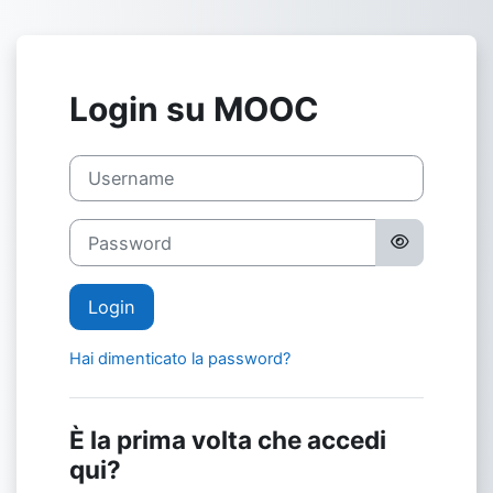
Vai al contenuto principale
Login su MOOC
Username
Password
Login
Hai dimenticato la password?
È la prima volta che accedi
qui?